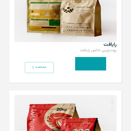
رایافت
پودرچربی خالص رایافت
انتخاب گزینه‌ها
مشاهده