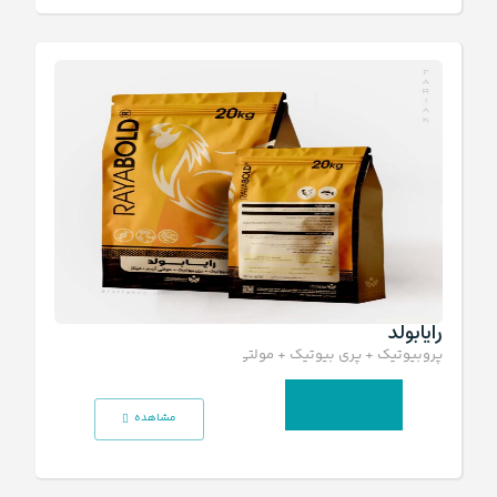
رایابولد
پروبیوتیک + پری بیوتیک + مولتی آنزیم + فیتاز
انتخاب گزینه‌ها
مشاهده